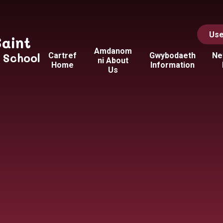
Use
Saint
Amdanom
y School
Cartref
Gwybodaeth
Ne
ni About
Home
Information
Us