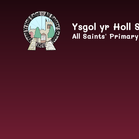
Skip to content ↓
Ysgol yr Holl 
All Saints' Primar