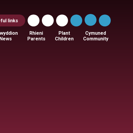
ful
links
wyddion
Rhieni
Plant
Cymuned
News
Parents
Children
Community